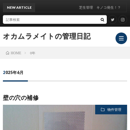
NEW ARTICLE
芝生管理 キノコ発生！？
オカムラメイトの管理日記
0年
HOME
2025年6月
壁の穴の補修
物件管理