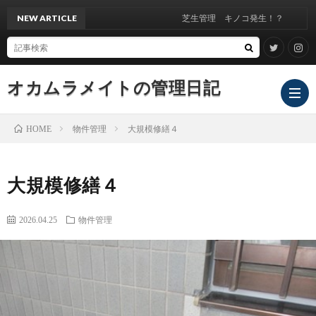
NEW ARTICLE
芝生管理 キノコ発生！？
オカムラメイトの管理日記
物件管理
大規模修繕４
HOME
大規模修繕４
2026.04.25
物件管理