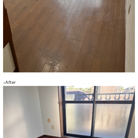
↓After